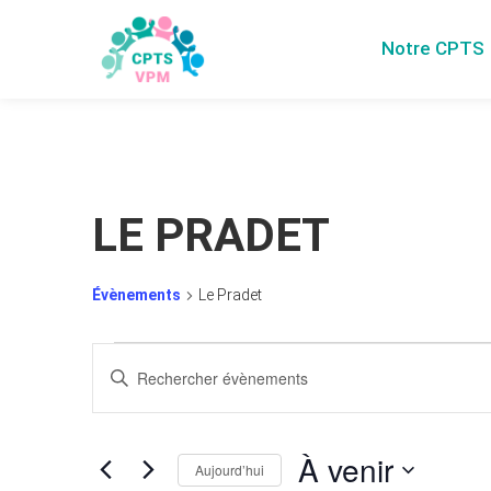
Notre CPTS
LE PRADET
Évènements
Le Pradet
RECHERCHE
Saisir
mot-
ET
clé.
Rechercher
NAVIGATION
Évènements
À venir
Aujourd’hui
par